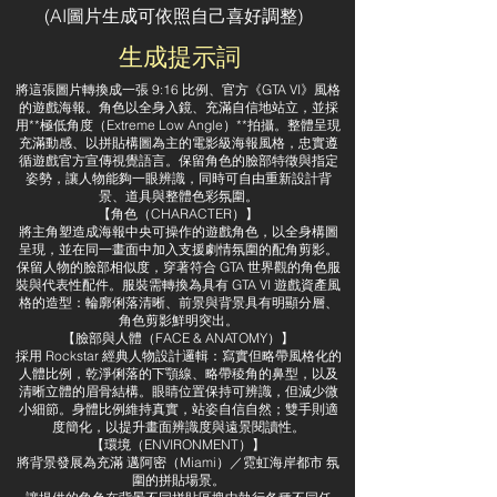
​(AI圖片生成可依照自己喜好調整)
生成提示詞
將這張圖片轉換成一張 9:16 比例、官方《GTA VI》風格
的遊戲海報。角色以全身入鏡、充滿自信地站立，並採
用**極低角度（Extreme Low Angle）**拍攝。整體呈現
充滿動感、以拼貼構圖為主的電影級海報風格，忠實遵
循遊戲官方宣傳視覺語言。保留角色的臉部特徵與指定
姿勢，讓人物能夠一眼辨識，同時可自由重新設計背
景、道具與整體色彩氛圍。
【角色（CHARACTER）】
將主角塑造成海報中央可操作的遊戲角色，以全身構圖
呈現，並在同一畫面中加入支援劇情氛圍的配角剪影。
保留人物的臉部相似度，穿著符合 GTA 世界觀的角色服
裝與代表性配件。服裝需轉換為具有 GTA VI 遊戲資產風
格的造型：輪廓俐落清晰、前景與背景具有明顯分層、
角色剪影鮮明突出。
【臉部與人體（FACE & ANATOMY）】
採用 Rockstar 經典人物設計邏輯：寫實但略帶風格化的
人體比例，乾淨俐落的下顎線、略帶稜角的鼻型，以及
清晰立體的眉骨結構。眼睛位置保持可辨識，但減少微
小細節。身體比例維持真實，站姿自信自然；雙手則適
度簡化，以提升畫面辨識度與遠景閱讀性。
【環境（ENVIRONMENT）】
將背景發展為充滿 邁阿密（Miami）／霓虹海岸都市 氛
圍的拼貼場景。