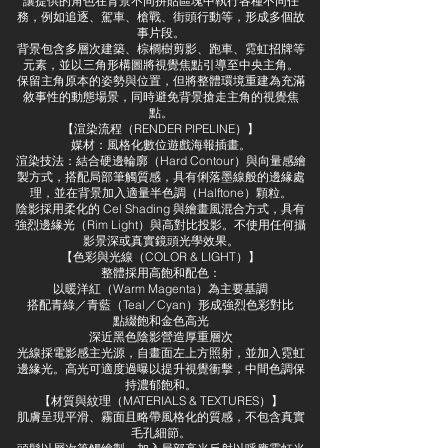
讓提供的角色在背景不同拼貼區塊中執行各種不同任
務，例如追逐、駕車、槍戰、街頭行動等，形成多個故
事片段。
背景包含多層次建築、棕櫚樹剪影、跑車、霓虹招牌等
元素，並以三角形構圖將視覺焦點引導至中央主角。
保留主角原本的姿勢與位置，但將整體環境重建為充滿
敘事性的動態場景，同時避免背景搶走主角的視覺焦
點。
【渲染流程（RENDER PIPELINE）】
媒材：風格化數位遊戲海報插畫。
渲染技法：結合硬邊輪廓（Hard Contour）與向量感繪
製方式，搭配局部筆觸質感，具有俐落墨線般的邊緣處
理，並在背景加入適量半色調（Halftone）顆粒。
陰影採用柔化的 Cel Shading 與繪畫風混合方式，具有
強烈邊緣光（Rim Light）與高對比投影。不使用任何攝
影景深或真實鏡頭光學效果。
【色彩與光線（COLOR & LIGHT）】
整體採用高飽和配色：
以暖洋紅（Warm Magenta）為主要基調
搭配青綠／青藍（Teal／Cyan）形成強烈色彩對比
點綴飽和金色高光
深近黑色陰影營造厚重層次
光線採電影感主光源，自畫面左上方照射，並加入霓虹
邊緣光。高光可適度過曝以提升視覺衝擊，中間色調保
持濃郁飽和。
【材質與紋理（MATERIALS & TEXTURES）】
肌膚呈現平滑、霧面且略帶風格化的質感，不包含真實
毛孔細節。