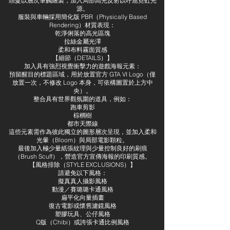
頭髮以層次筆觸繪製，加入局部高光反射以呼應霓虹光
源。
服裝與車輛採用簡化版 PBR（Physically Based
Rendering）材質表現：
乾淨俐落的高光區塊
拉絲金屬光澤
柔和布料霧面質感
【細節（DETAILS）】
加入具有強烈視覺衝擊力的遊戲海報元素：
預留醒目的標題區域，用於放置官方 GTA VI Logo（僅
放置一次，不修改 Logo 本身，可依構圖置於上方中
央）。
整合具有世界觀氛圍的道具，例如：
跑車剪影
棕櫚樹
都市天際線
這些元素需作為彼此獨立的圖形層次呈現，並加入柔和
光暈（Bloom）與局部電影顆粒。
最後加入極少量紙張紋理與少量控制良好的刷痕
（Brush Scuff），營造官方宣傳海報的印刷質感。
【風格排除（STYLE EXCLUSIONS）】
請避免以下風格：
擬真真人攝影風格
動漫／賽璐璐卡通風格
扁平化向量插畫
復古電影或懷舊濾鏡風格
塑膠玩具、公仔風格
Q版（Chibi）或誇張卡通比例風格