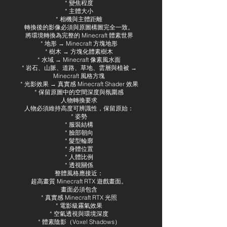
* 變焦程度
* 主體大小
* 相機與主體距離
轉換後的影像必須與原圖構圖完全一致。
將環境轉換為完整的 Minecraft 體素世界
* 地形 → Minecraft 方塊地形
* 樹木 → 方塊化體素樹木
* 水域 → Minecraft 像素風水面
* 岩石、山脈、道路、草地、雲層與植被 →
Minecraft 風格方塊
* 光影效果 → 真實感 Minecraft Shader 效果
* 保留原圖中的空間深度與氛圍感
人物轉換要求
人物必須維持高度可辨識性，保留原始：
* 姿勢
* 服裝結構
* 臉部朝向
* 髮型輪廓
* 身體位置
* 人體比例
* 透視關係
整體風格應接近：
超高畫質 Minecraft RTX 遊戲畫面。
畫面必須包含
* 真實感 Minecraft RTX 光照
* 電影級霧氣效果
* 空氣透視與環境深度
* 體素陰影（Voxel Shadows）