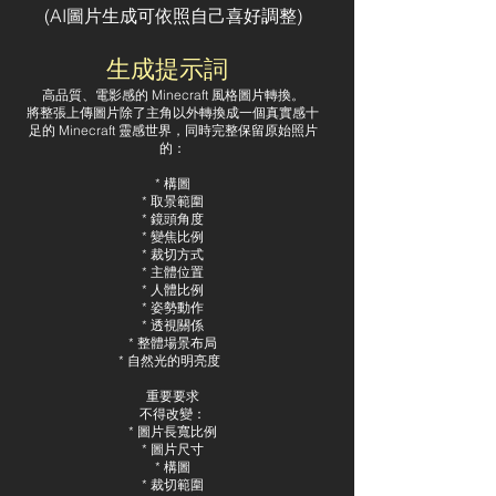
​(AI圖片生成可依照自己喜好調整)
生成提示詞
高品質、電影感的 Minecraft 風格圖片轉換。
將整張上傳圖片除了主角以外轉換成一個真實感十
足的 Minecraft 靈感世界，同時完整保留原始照片
的：
* 構圖
* 取景範圍
* 鏡頭角度
* 變焦比例
* 裁切方式
* 主體位置
* 人體比例
* 姿勢動作
* 透視關係
* 整體場景布局
* 自然光的明亮度
重要要求
不得改變：
* 圖片長寬比例
* 圖片尺寸
* 構圖
* 裁切範圍