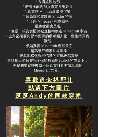
* 方塊紋理地形
* 若有水面則加入真實反射效果
* 真實感 Minecraft 環境渲染
* 超高細節電影級 Shader 特效
* 正宗 Minecraft 視覺風格
最終效果應呈現
* 像是一張真實照片被直接轉換進 Minecraft 宇宙
* 主角必須要向原本提供的參考圖人物一樣維持寫實
狀態
* 猶如真實 Minecraft 遊戲畫面
* 超高細節體素世界渲染
* 兼具風格化與可信度的遊戲級寫實感
最終輸出必須在完全保留原始照片結構的前提下，
將整個場景轉換成一個真實且具有電影感的
Minecraft 世界。
喜歡這套搭配!!
點選下方圖片
逛逛Andy的同款穿搭