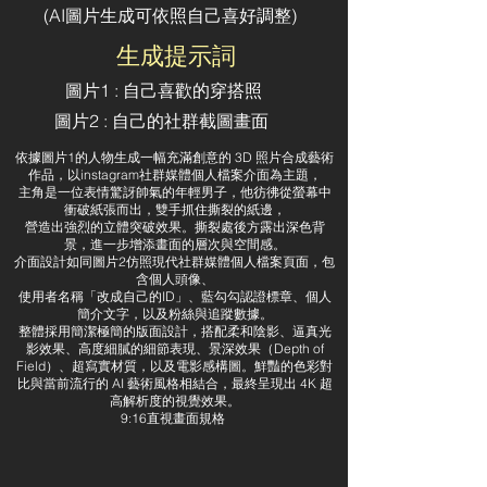
​(AI圖片生成可依照自己喜好調整)
生成提示詞
​圖片1 : 自己喜歡的穿搭照
​圖片2 : 自己的社群截圖畫面
依據圖片1的人物生成一幅充滿創意的 3D 照片合成藝術
作品，以instagram社群媒體個人檔案介面為主題，
主角是一位表情驚訝帥氣的年輕男子，他彷彿從螢幕中
衝破紙張而出，雙手抓住撕裂的紙邊，
營造出強烈的立體突破效果。撕裂處後方露出深色背
景，進一步增添畫面的層次與空間感。
介面設計如同圖片2仿照現代社群媒體個人檔案頁面，包
含個人頭像、
使用者名稱「改成自己的ID」、藍勾勾認證標章、個人
簡介文字，以及粉絲與追蹤數據。
整體採用簡潔極簡的版面設計，搭配柔和陰影、逼真光
影效果、高度細膩的細節表現、景深效果（Depth of
Field）、超寫實材質，以及電影感構圖。鮮豔的色彩對
比與當前流行的 AI 藝術風格相結合，最終呈現出 4K 超
高解析度的視覺效果。
9:16直視畫面規格